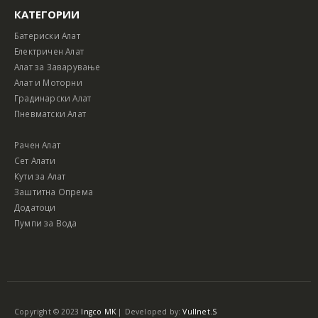
КАТЕГОРИИ
Батериски Алат
Електричен Алат
Алат за Заварување
Алат и Моторни
Градинарски Алат
Пневматски Алат
Рачен Алат
Сет Алати
Кути за Алат
Заштитна Опрема
Додатоци
Пумпи за Вода
Copyright © 2023
Ingco MK
| Developed by:
Vullnet.S