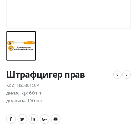
Штрафцигер прав
Код: HS586150P
диаметар: 6.0mm
должина: 150mm