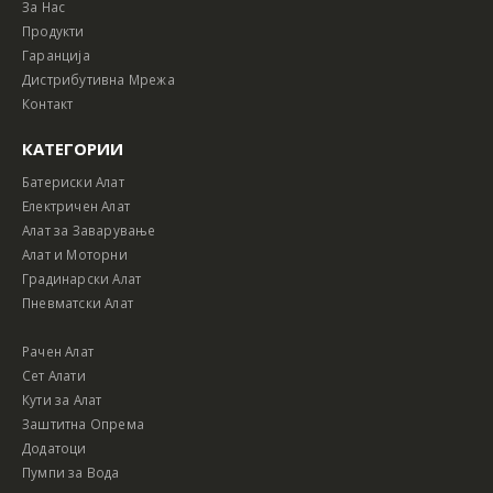
За Нас
Продукти
Гаранција
Дистрибутивна Мрежа
Контакт
КАТЕГОРИИ
Батериски Алат
Електричен Алат
Алат за Заварување
Алат и Моторни
Градинарски Алат
Пневматски Алат
Рачен Алат
Сет Алати
Кути за Алат
Заштитна Опрема
Додатоци
Пумпи за Вода