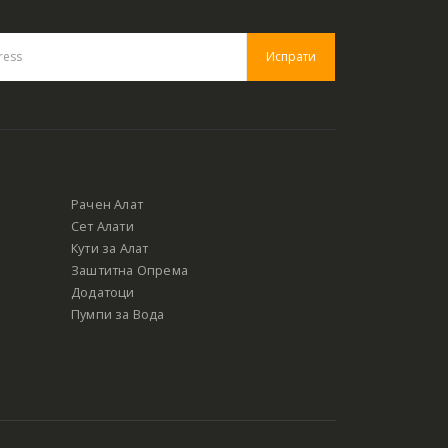
Рачен Алат
Сет Алати
Кути за Алат
Заштитна Опрема
Додатоци
Пумпи за Вода