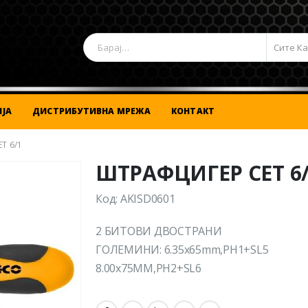
Сите К
ЈА
ДИСТРИБУТИВНА МРЕЖА
КОНТАКТ
Т 6/1
ШТРАФЦИГЕР СЕТ 6
Код: AKISD0601
2 БИТОВИ ДВОСТРАНИ
ГОЛЕМИНИ: 6.35x65mm,PH1+SL5
8.00x75MM,PH2+SL6