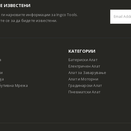
Е ИЗВЕСТЕНИ
 ги најновите информации за Ingco Tools.
те се за да бидете известени.
КАТЕГОРИИ
а
Батериски Алат
Електричен Алат
ти
Алат за Заварување
ја
Алат и Моторни
бутивна Мрежа
Градинарски Алат
Пневматски Алат