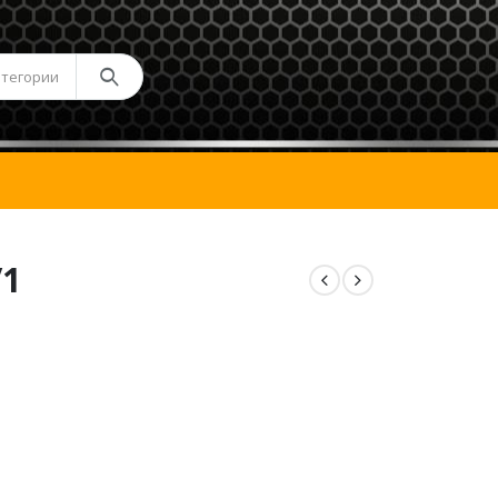
атегории
/1