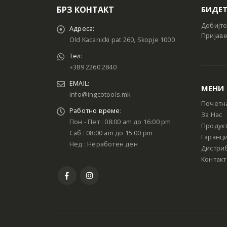
БРЗ КОНТАКТ
БИДЕТ
Добијте
Адреса:
Пријаве
Old Kacanicki pat 260, Skopje 1000
Тел:
+389 2260 2840
EMAIL:
МЕНИ
info@ingcotools.mk
Почетн
Работно време:
За Нас
Пон - Пет : 08:00 am до 16:00 pm
Продук
Саб : 08:00 am до 15:00 pm
Гаранци
Нед : Неработен ден
Дистри
Контакт