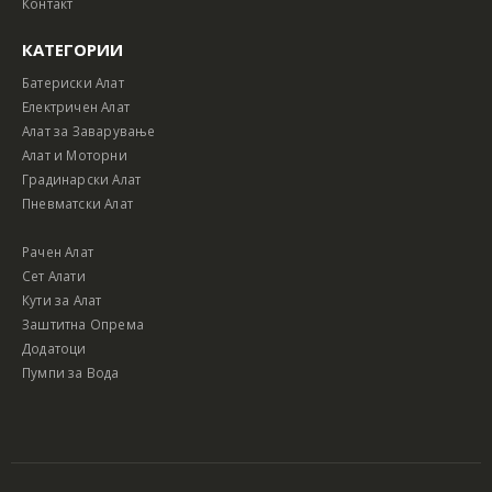
Контакт
КАТЕГОРИИ
Батериски Алат
Електричен Алат
Алат за Заварување
Алат и Моторни
Градинарски Алат
Пневматски Алат
Рачен Алат
Сет Алати
Кути за Алат
Заштитна Опрема
Додатоци
Пумпи за Вода