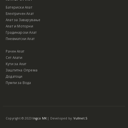
Батериски Алат
Електричен Алат
Алат за Заварување
Алат и Моторни
Градинарски Алат
Пневматски Алат
Рачен Алат
Сет Алати
Кути за Алат
Заштитна Опрема
Додатоци
Пумпи за Вода
Copyright © 2023
Ingco MK
| Developed by:
Vullnet.S