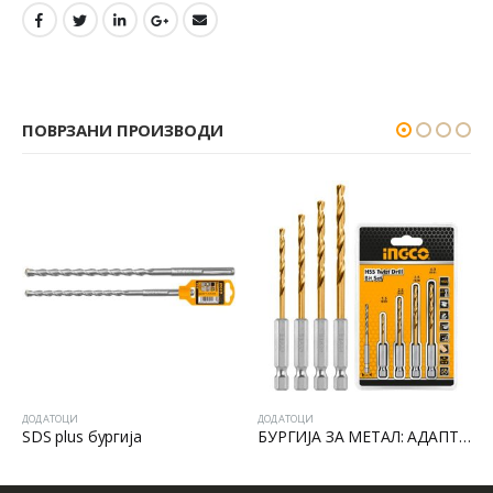
ПОВРЗАНИ ПРОИЗВОДИ
ДОДАТОЦИ
ДОДАТОЦИ
Д
SDS plus бургија
БУРГИЈА ЗА МЕТАЛ: АДАПТЕР 1/4 ЗА БРЗО МЕНУВАЊЕ