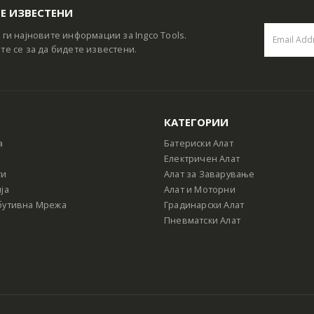
Е ИЗВЕСТЕНИ
 ги најновите информации за Ingco Tools.
те се за да бидете известени.
КАТЕГОРИИ
а
Батериски Алат
Електричен Алат
ти
Алат за Заварување
ја
Алат и Моторни
бутивна Мрежа
Градинарски Алат
Пневматски Алат