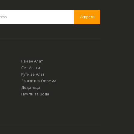
Рачен Алат
Сет Алати
Кути за Алат
Заштитна Опрема
Додатоци
Пумпи за Вода