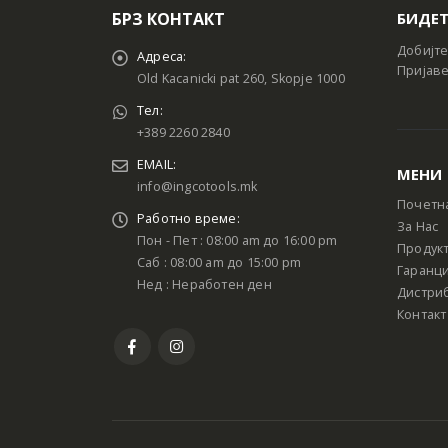
БРЗ КОНТАКТ
БИДЕТ
Добијте
Адреса:
Пријаве
Old Kacanicki pat 260, Skopje 1000
Тел:
+389 2260 2840
EMAIL:
МЕНИ
info@ingcotools.mk
Почетн
Работно време:
За Нас
Пон - Пет : 08:00 am до 16:00 pm
Продук
Саб : 08:00 am до 15:00 pm
Гаранци
Нед : Неработен ден
Дистри
Контакт