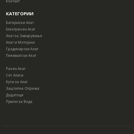
Контакт
КАТЕГОРИИ
Батериски Алат
Електричен Алат
Алат за Заварување
Алат и Моторни
Градинарски Алат
Пневматски Алат
Рачен Алат
Сет Алати
Кути за Алат
Заштитна Опрема
Додатоци
Пумпи за Вода