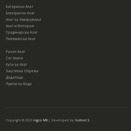
Батериски Алат
Електричен Алат
Алат за Заварување
Алат и Моторни
Градинарски Алат
Пневматски Алат
Рачен Алат
Сет Алати
Кути за Алат
Заштитна Опрема
Додатоци
Пумпи за Вода
Copyright © 2023
Ingco MK
| Developed by:
Vullnet.S