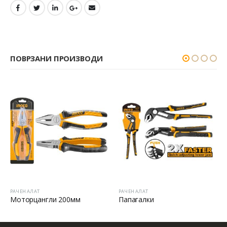
ПОВРЗАНИ ПРОИЗВОДИ
РАЧЕН АЛАТ
РАЧЕН АЛАТ
Р
Моторцангли 200мм
Папагалки